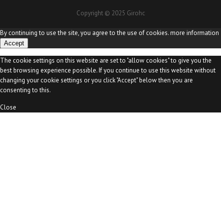
T
o
I
u
Copyright © 2025 Girohc
k
n
b
e
By continuing to use the site, you agree to the use of cookies.
more information
C
Accept
h
a
The cookie settings on this website are set to "allow cookies" to give you the
n
best browsing experience possible. If you continue to use this website without
n
changing your cookie settings or you click "Accept" below then you are
e
consenting to this.
l
Close