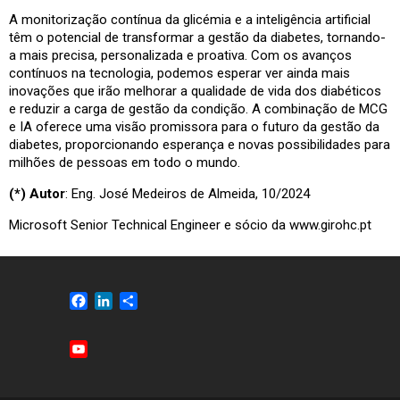
A monitorização contínua da glicémia e a inteligência artificial
têm o potencial de transformar a gestão da diabetes, tornando-
a mais precisa, personalizada e proativa. Com os avanços
contínuos na tecnologia, podemos esperar ver ainda mais
inovações que irão melhorar a qualidade de vida dos diabéticos
e reduzir a carga de gestão da condição. A combinação de MCG
e IA oferece uma visão promissora para o futuro da gestão da
diabetes, proporcionando esperança e novas possibilidades para
milhões de pessoas em todo o mundo.
(*) Autor
: Eng. José Medeiros de Almeida, 10/2024
Microsoft Senior Technical Engineer e sócio da www.girohc.pt
F
L
S
a
i
h
c
n
a
Y
e
k
r
o
b
e
e
u
o
d