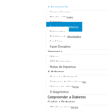
A Associação
Corpos Sociais
Missão e Valores
Estatutos
Regulamento Interno
Balancetes
Relatório de Atividades
Ser Sócio
Fazer Donativo
Imprensa
Vídeos
OES Realizadas
Notas de Imprensa
A diabetes
O que é a Diabetes?
Sintomas de Hipoglicemia
Valores de referência
O diagnóstico
Compreender a Diabetes
Cuidar a Diabetes
Objetivos glicemicos