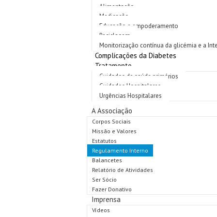
Alimentação
Medicação
Educação e empoderamento
Reciclagem
Monitorização contínua da glicémia e a Intel
Complicações da Diabetes
Tratamento
Cuidados de saúde primários
Cuidados Hospitalares
Urgências Hospitalares
A Associação
Corpos Sociais
Missão e Valores
Estatutos
Regulamento Interno
Balancetes
Relatório de Atividades
Ser Sócio
Fazer Donativo
Imprensa
Vídeos