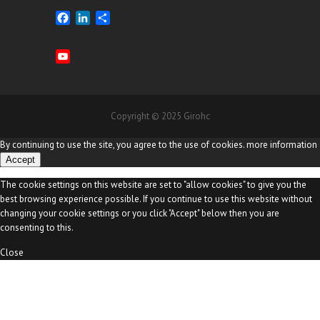
F
L
S
a
i
h
c
n
a
Y
e
k
r
o
b
e
e
u
o
d
T
o
I
u
Copyright © 2025 Girohc
k
n
b
e
By continuing to use the site, you agree to the use of cookies.
more information
C
Accept
h
a
The cookie settings on this website are set to "allow cookies" to give you the
n
best browsing experience possible. If you continue to use this website without
n
changing your cookie settings or you click "Accept" below then you are
e
consenting to this.
l
Close